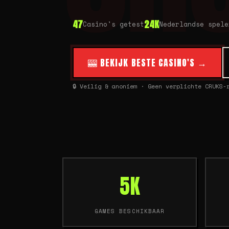
47
24K
Casino's getest
Nederlandse spele
🎰 BEKIJK BESTE CASINO'S →
🔒 Veilig & anoniem · Geen verplichte CRUKS-
5K
GAMES BESCHIKBAAR