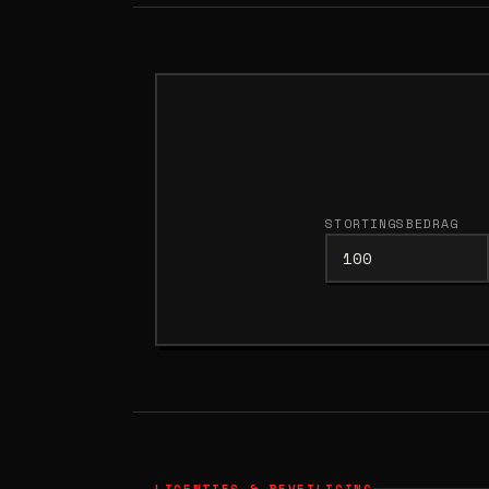
STORTINGSBEDRAG
LICENTIES & BEVEILIGING