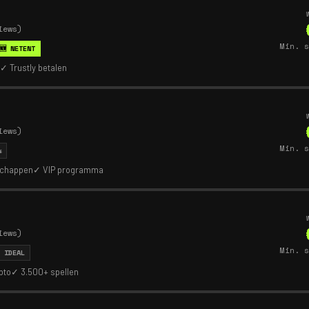
iews)
Min. s
🆕 NETENT
✓ Trustly betalen
iews)
Min. s
%
chappen
✓ VIP programma
iews)
Min. s
 IDEAL
pto
✓ 3.500+ spellen