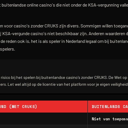
t buitenlandse online casino's die niet onder de KSA-vergunning vall
 voor casino's zonder CRUKS zijn divers. Sommigen willen toegang
j KSA-vergunde casino's niet beschikbaar zijn. Anderen waarderen 
 de reden ook is, het is als speler in Nederland legaal om bij buitenl
spelers.
h risico bij het spelen bij buitenlandse casino's zonder CRUKS. De Wet op
s. Let wel altijd op de licentie van het platform voor je eigen veiligheid
UND (MET CRUKS)
BUITENLANDS CA
Niet van toepas