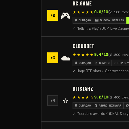
BC.GAME
9.6/10
(3.100 rev
★★★★★
🎮
#2
🔒 CURAÇAO
🎰 5.000+ SPELLEN
✓ NetEnt & Play'n GO
✓ Live Casino
CLOUDBET
9.4/10
(2.800 rev
★★★★★
☁️
#3
🔒 CURAÇAO
₿ CRYPTO
⚡ RTP 97
✓ Hoge RTP slots
✓ Sportweddens
BITSTARZ
9.2/10
(2.400 rev
★★★★☆
⭐
#4
🔒 CURAÇAO
🎖️ AWARD WINNAAR

✓ Meerdere awards
✓ iDEAL & cry