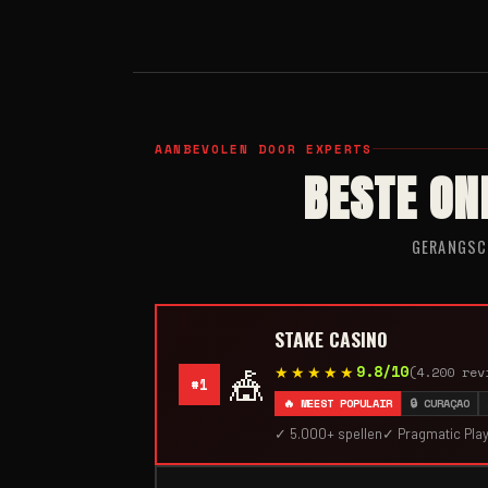
AANBEVOLEN DOOR EXPERTS
BESTE ON
GERANGSCH
STAKE CASINO
9.8/10
(4.200 rev
★★★★★
🎪
#1
🔥 MEEST POPULAIR
🔒 CURAÇAO
✓ 5.000+ spellen
✓ Pragmatic Pla