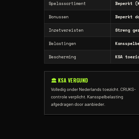
Spelassortiment
Beperkt (
Bonussen
Beperkt d
Inzetvereisten
Streng ge
Belastingen
Kansspelb
Bescherming
KSA toezi
🏛️ KSA VERGUND
Volledig onder Nederlands toezicht. CRUKS-
controle verplicht. Kansspelbelasting
afgedragen door aanbieder.